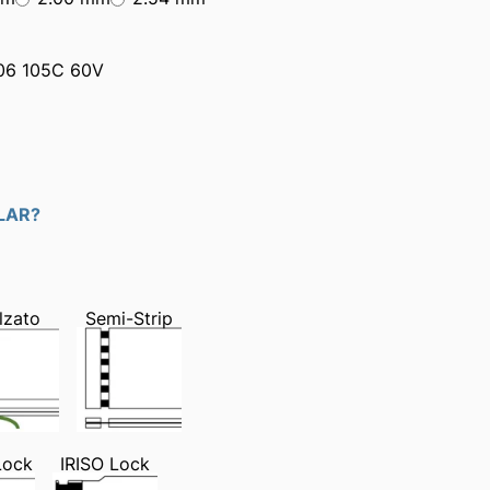
06 105C 60V
YLAR?
lzato
Semi-Strip
Lock
IRISO Lock