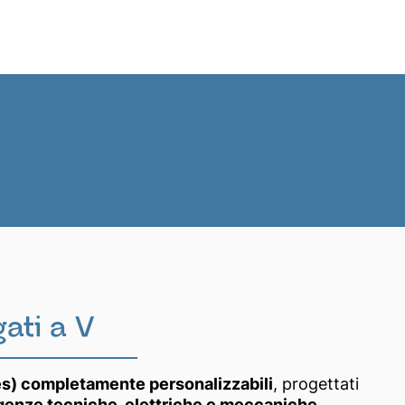
News
IT
ati a V
les) completamente personalizzabili
, progettati
genze tecniche, elettriche e meccaniche
.