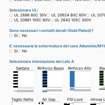
Selezionare UL:
UL 2896 80C 30V
UL 20624 80C 60V
UL 207
UL 20861 105C 60V
UL 2643 105C 300V
Sono necessari i contatti dorati (Gold Plated)?
Si
No
E' necessaria la schermatura del cavo Alluminio/M
Si
No
Selezionare intestazione del Lato A
Saldare
Rinforzo Basso
Rinforzo Alto
Ria
Taglio Netto
Air Gap
FGI Lock
Hirose 