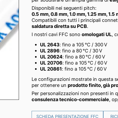
Disponibili nei seguenti pitch:
0.5 mm, 0.8 mm, 1.0 mm, 1.25 mm, 1.5
Compatibili con tutti i principali conne
saldatura diretta su PCB
.
I nostri cavi FFC sono
omologati UL
, c
UL 2643
: fino a 105 °C / 300 V
UL 2896
: fino a 80 °C / 30 V
UL 20624
: fino a 80 °C / 60 V
UL 20706
: fino a 105 °C / 60 V
UL 20861
: fino a 105 °C / 60 V
Le configurazioni mostrate in questa 
per ottenere un
prodotto finito, già p
Per personalizzazioni non presenti in 
consulenza tecnico-commerciale
, o
SCHEDA PRESENTAZIONE FFC
RIC