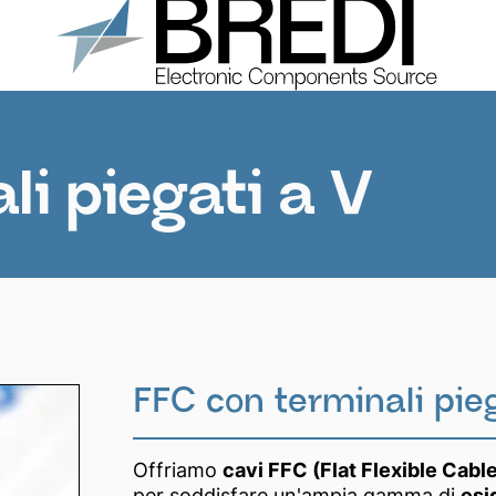
Prodotti
Chi Siamo
Cataloghi
Contatti
li piegati a V
FFC con terminali pieg
Offriamo
cavi FFC (Flat Flexible Cab
per soddisfare un'ampia gamma di
esi