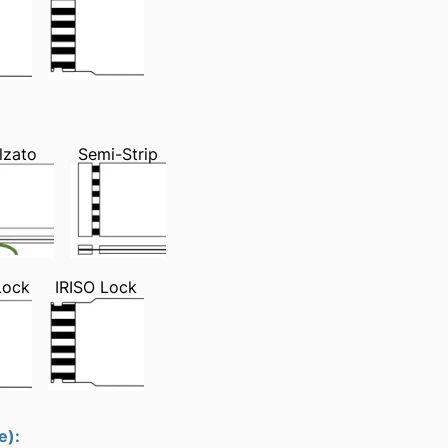
lzato
Semi-Strip
Lock
IRISO Lock
e):