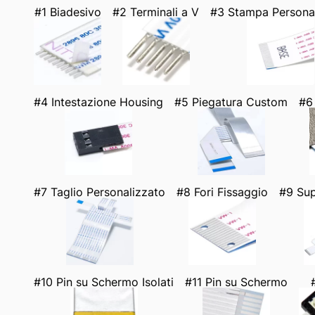
#1 Biadesivo
#2 Terminali a V
#3 Stampa Persona
#4 Intestazione Housing
#5 Piegatura Custom
#6
#7 Taglio Personalizzato
#8 Fori Fissaggio
#9 Sup
#10 Pin su Schermo Isolati
#11 Pin su Schermo