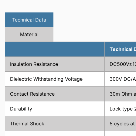
Technical Data
Material
Technical 
Insulation Resistance
DC500V±10%
Dielectric Withstanding Voltage
300V DC/AC
Contact Resistance
30m Ohm a
Durability
Lock type 2
Thermal Shock
5 cycles at