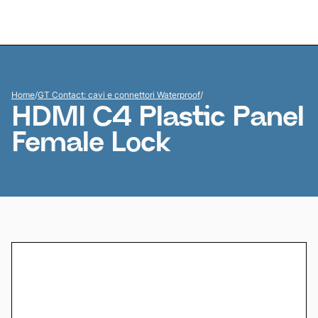
Home
/
GT Contact: cavi e connettori Waterproof
/
HDMI C4 Plastic Panel
Female Lock