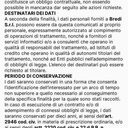
costituisce un obbligo contrattuale, non essendo
possibile in mancanza dar seguito alle azioni richieste.
DESTINATARI DEI DATI
A seconda della finalità, i dati personali forniti a
Bredi
S.r.l.
possono essere da questa comunicati al proprio
personale, espressamente autorizzato al compimento
di operazioni di trattamento, nonché a fornitori di
servizi informatici e/o a consulenti che operano in
qualità di responsabili del trattamento, ad Istituti di
credito che operano in qualità di autonomi titolari del
trattamento, nonché ad Enti pubblici nell’adempimento
di obblighi di legge. L’elenco dei destinatari può essere
richiesto al titolare.
PERIODO DI CONSERVAZIONE
I dati saranno conservati in una forma che consenta
l’identificazione dell’interessato per un arco di tempo
non superiore a quello necessario al conseguimento
della specifica finalità per la quale sono stati raccolti.
In caso di esecuzione di un contratto e/o di
adempimento di connessi obblighi di legge, i dati
saranno conservati per dieci anni, ai sensi dell’
art.
2946 cod. civ.
in materia di prescrizione ordinaria, e/o
ai sensi degli
artt. 2220 cod. civ. e 22 d.P.R. n.