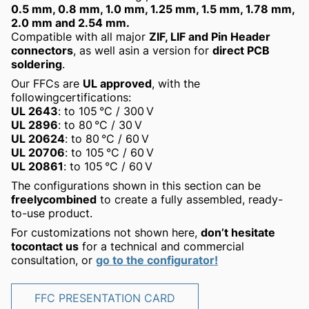
0.5 mm, 0.8 mm, 1.0 mm, 1.25 mm, 1.5 mm, 1.78 mm,
2.0 mm and 2.54 mm.
Compatible with all major
ZIF, LIF and Pin Header
connectors
, as well asin a version for
direct PCB
soldering
.
Our FFCs are
UL approved
, with the
followingcertifications:
UL 2643
: to 105 °C / 300 V
UL 2896
: to 80 °C / 30 V
UL 20624
: to 80 °C / 60 V
UL 20706
: to 105 °C / 60 V
UL 20861
: to 105 °C / 60 V
The configurations shown in this section can be
freelycombined
to create a fully assembled, ready-
to-use product.
For customizations not shown here,
don’t hesitate
tocontact us
for a technical and commercial
consultation, or
go to the configurator!
FFC PRESENTATION CARD