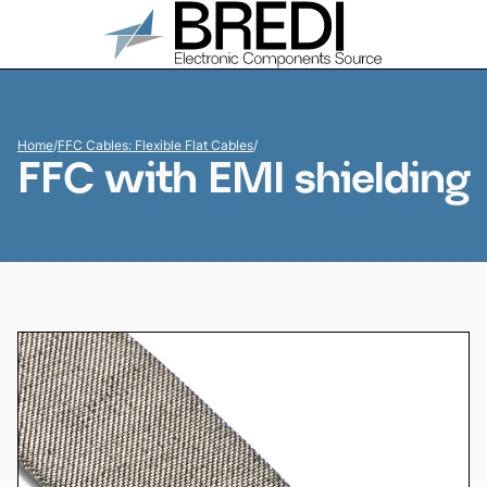
Home
/
FFC Cables: Flexible Flat Cables
/
FFC with EMI shielding