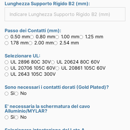
Lunghezza Supporto Rigido B2 (mm):
Passo dei Contatti (mm):
0.50 mm
0.80 mm
1.00 mm
1.25 mm
1.78 mm
2.00 mm
2.54 mm
Selezionare UL:
UL 2896 80C 30V
UL 20624 80C 60V
UL 20706 105C 60V
UL 20861 105C 60V
UL 2643 105C 300V
Sono necessari i contatti dorati (Gold Plated)?
Si
No
E' necessaria la schermatura del cavo
Alluminio/MYLAR?
Si
No
Selezionare intestazione del Lato A