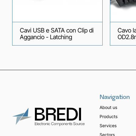
Cavi USB e SATA con Clip di
Cavo l
Aggancio - Latching
OD2.8
Navigation
About us
Products
Services
Sectors