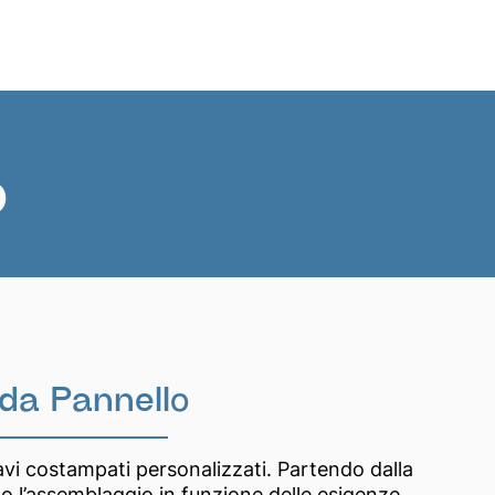
News
EN
o
da Pannello
avi costampati personalizzati. Partendo dalla
o l’assemblaggio in funzione delle esigenze