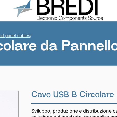
Products
About us
Catalogs
Contacts
nd panel cables
/
olare da Pannell
Cavo USB B Circolare 
Sviluppo, produzione e distribuzione c
soluzione qui mostrata, personalizziam