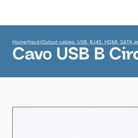
Home
Home
/
Input/Output cables: USB, RJ45, HDMI, SATA a
Cavo USB B Circ