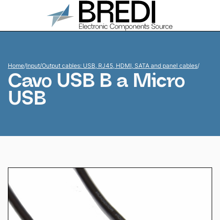
Home
/
Input/Output cables: USB, RJ45, HDMI, SATA and panel cables
/
Cavo USB B a Micro
USB