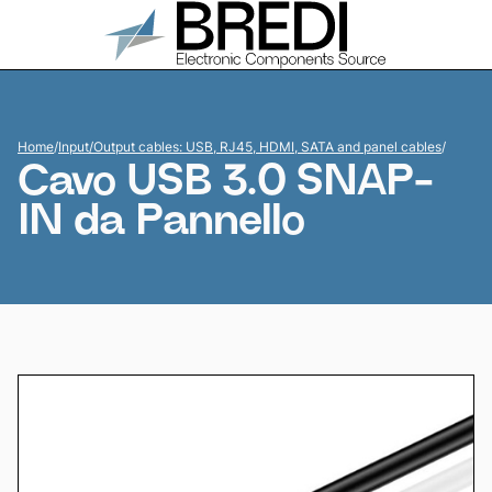
Home
/
Input/Output cables: USB, RJ45, HDMI, SATA and panel cables
/
Cavo USB 3.0 SNAP-
IN da Pannello