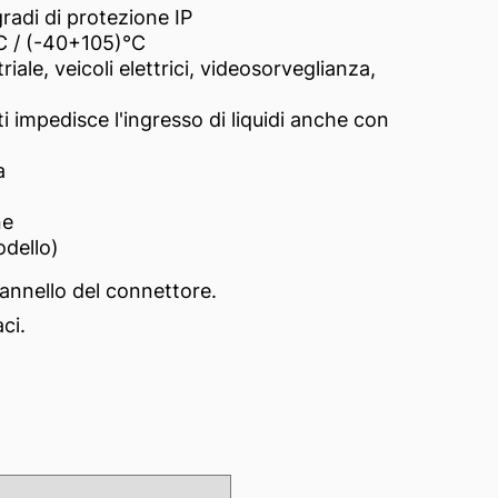
gradi di protezione IP
C / (-40+105)°C
iale, veicoli elettrici, videosorveglianza,
i impedisce l'ingresso di liquidi anche con
a
ne
odello)
pannello del connettore.
ci.