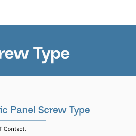
News
EN
crew Type
ic Panel Screw Type
T Contact.