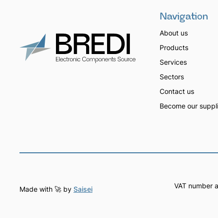
Navigation
About us
Products
Services
Sectors
Contact us
Become our suppli
VAT number a
Made with 🚀 by
Saisei