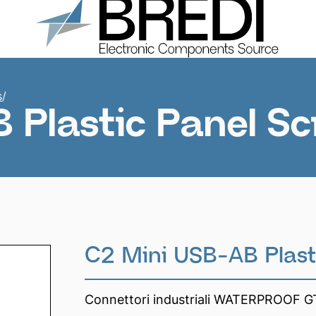
Products
About us
Catalogs
Contacts
s
/
 Plastic Panel S
C2 Mini USB-AB Plast
Connettori industriali WATERPROOF G