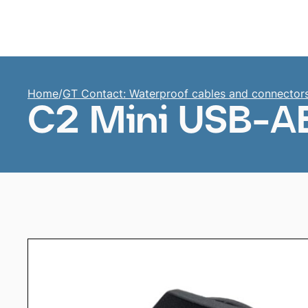
Home
Home
/
GT Contact: Waterproof cables and connector
C2 Mini USB-AB