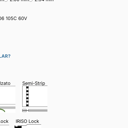
06 105C 60V
YLAR?
lzato
Semi-Strip
Lock
IRISO Lock