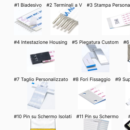
#1 Biadesivo
#2 Terminali a V
#3 Stampa Persona
#4 Intestazione Housing
#5 Piegatura Custom
#6
#7 Taglio Personalizzato
#8 Fori Fissaggio
#9 Sup
#10 Pin su Schermo Isolati
#11 Pin su Schermo