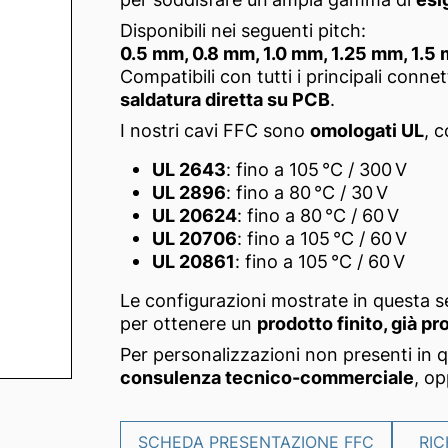
Disponibili nei seguenti pitch:
0.5 mm, 0.8 mm, 1.0 mm, 1.25 mm, 1.5
Compatibili con tutti i principali conne
saldatura diretta su PCB
.
I nostri cavi FFC sono
omologati UL
, c
UL 2643
: fino a 105 °C / 300 V
UL 2896
: fino a 80 °C / 30 V
UL 20624
: fino a 80 °C / 60 V
UL 20706
: fino a 105 °C / 60 V
UL 20861
: fino a 105 °C / 60 V
Le configurazioni mostrate in questa 
per ottenere un
prodotto finito, già p
Per personalizzazioni non presenti in 
consulenza tecnico-commerciale
, o
SCHEDA PRESENTAZIONE FFC
RIC