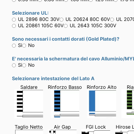
Selezionare UL:
UL 2896 80C 30V
UL 20624 80C 60V
UL 207
UL 20861 105C 60V
UL 2643 105C 300V
Sono necessari i contatti dorati (Gold Plated)?
Si
No
E' necessaria la schermatura del cavo Alluminio/M
Si
No
Selezionare intestazione del Lato A
Saldare
Rinforzo Basso
Rinforzo Alto
Ria
Taglio Netto
Air Gap
FGI Lock
Hirose 