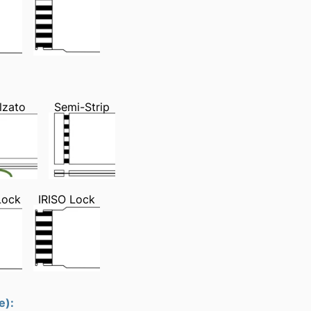
lzato
Semi-Strip
Lock
IRISO Lock
e):