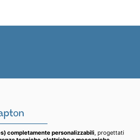
News
IT
apton
les) completamente personalizzabili
, progettati
genze tecniche, elettriche e meccaniche
.