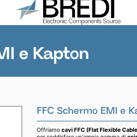
Prodotti
Chi Siamo
Cataloghi
Contatti
I e Kapton
FFC Schermo EMI e K
Offriamo
cavi FFC (Flat Flexible Cab
per soddisfare un'ampia gamma di
esi