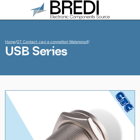
Home
/
GT Contact: cavi e connettori Waterproof
/
USB Series