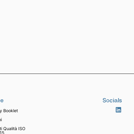
se
Socials
 Booklet
i
ti Qualità ISO
15