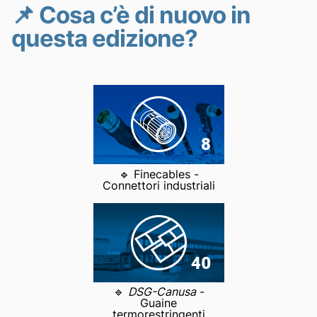
📌 Cosa c’è di nuovo in
questa edizione?
🔹 Finecables -
Connettori industriali
🔹
DSG-Canusa
-
Guaine
termorestringenti